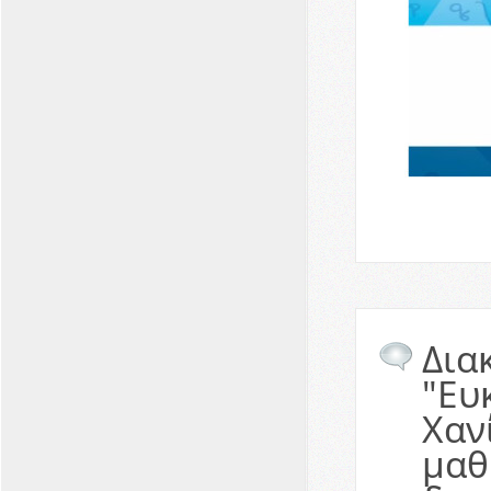
Δια
"Ευ
Χαν
μαθ