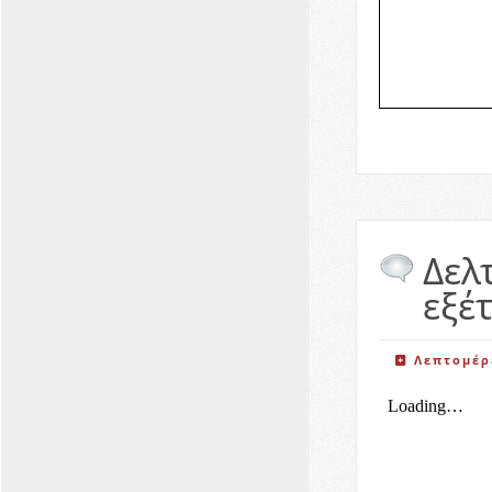
Δελ
εξέ
Λεπτομέρ