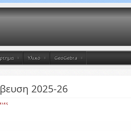
άρτημα
Υλικό
GeoGebra
βευση 2025-26
ειες