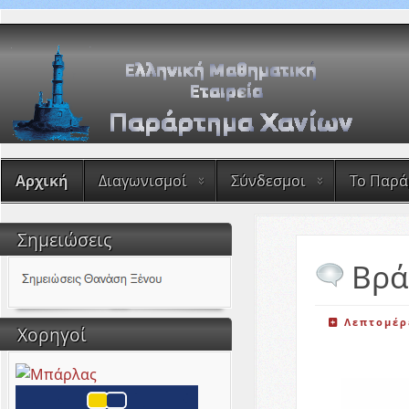
Αρχική
Διαγωνισμοί
Σύνδεσμοι
Το Παρ
Σημειώσεις
Βρά
Λεπτομέρ
Χορηγοί