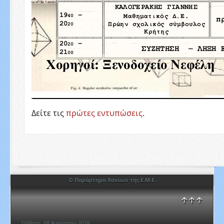
Δείτε τις
πρώτες εντυπώσεις
.
© Παράρτημα Χανίων της Ε.Μ.Ε.
↑↑↑
Σάββατο, 08 Αυγούστου 2026