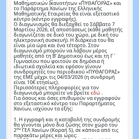
Μαθηματικών Ικανοτήτων «ΠΥΘΑΓΟΡΑΣ» και
το Παράρτημα Χανίων της Ελληνικής
Μαθηματικής Εταιρείας θα είναι εξεταστικό
κέντρο (κέντρο εγγραφής).
Ο διαγωνισμός θα διεξαχθεί το Σάββατο 7
Μαρτίου 2026, εξ αποστάσεως (κάθε μαθητής
διαγωνίζεται σε δικό του χώρο, με δική του
ηλεκτρονική συσκευή). Η διάρκεια του θα
είναι μία ώρα και ένα τέταρτο. Στον
διαγωνισμό μπορούν να λάβουν μέρος
μαθητές από τη Β’ Δημοτικού έως και τη Γ΄
Γυμνασίου που φοιτούν σε δημόσια ή
ιδιωτικά σχολεία και εφόσον γίνουν
συνδρομητές του περιοδικού «ΠΥΘΑΓΟΡΑΣ»
της ΕΜΕ μέχρι τις 04/03/2026 (η συνδρομή
είναι 10€ ετησίως).
Περισσότερες πληροφορίες για τον
διαγωνισμό μπορείτε να βρείτε
εδώ
.
Για όσους και όσες επιθυμούν να εγγραφούν
στο εξεταστικό κέντρο του Παραρτήματος
Χανίων, ισχύουν τα εξής:
1. Η εγγραφή και η καταβολή της συνδρομής
θα γίνονται μόνο δια ζώσης στον χώρο του
ου
2
ΓΕΛ Χανίων (Κοραή 5), σε κάποια από τις
παρακάτω μέρες και ώρες: