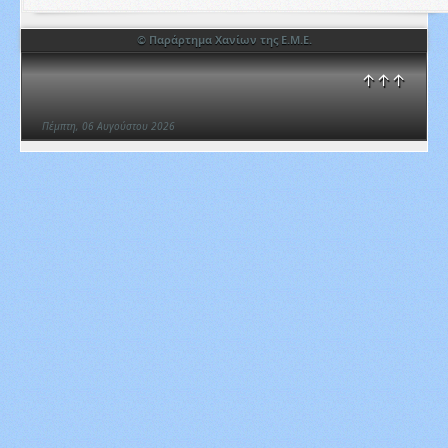
© Παράρτημα Χανίων της Ε.Μ.Ε.
↑↑↑
Πέμπτη, 06 Αυγούστου 2026