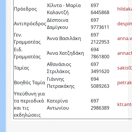
Χίλντα - Μαρία
697
Πρόεδρος
hilda
Καλαντζή
6445868
Δέσποινα
697
Αντιπρόεδρος
despi
Δαμίγκου
9773611
Γεν.
697
Άννα Βασιλάκη
anna.v
Γραμματέας
2122953
Ειδ.
694
Άννα Χατζηδάκη
annac
Γραμματέας
7861800
Αθανάσιος
697
Ταμίας
sakis
Στριλάκος
3491620
Γιάννης
694
Βοηθός Ταμία
petra
Πετρακάκης
5089263
Υπεύθυνη για
τα περιοδικά
Κατερίνα
697
ktr.a
και τις
Αντωνίου
2986389
εκδηλώσεις