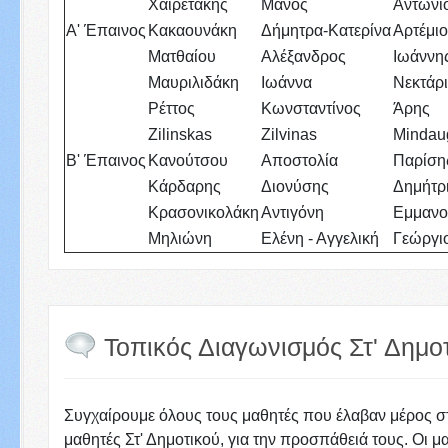
Χαιρετάκης
Μάνος
Αντώνι
Α' Έπαινος
Κακαουνάκη
Δήμητρα-Κατερίνα
Αρτέμι
Ματθαίου
Αλέξανδρος
Ιωάννη
Μαυριλιδάκη
Ιωάννα
Νεκτάρ
Ρέττος
Κωνσταντίνος
Άρης
Zilinskas
Zilvinas
Mindau
Β' Έπαινος
Κανούτσου
Αποστολία
Παρίση
Κάρδαρης
Διονύσης
Δημήτρ
Κρασονικολάκη
Αντιγόνη
Εμμανο
Μηλιώνη
Ελένη - Αγγελική
Γεώργι
Τοπικός Διαγωνισμός Στ' Δημοτ
Συγχαίρουμε όλους τους μαθητές που έλαβαν μέρος σ
μαθητές Στ' Δημοτικού, για την προσπάθειά τους. Οι μ