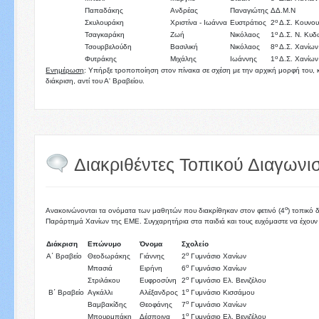
Παπαδάκης
Ανδρέας
Παναγιώτης
ΔΔ.Μ.Ν
ο
Σκυλουράκη
Χριστίνα - Ιωάννα
Ευστράτιος
2
Δ.Σ. Κουνου
ο
Τσαγκαράκη
Ζωή
Νικόλαος
1
Δ.Σ. Ν. Κυδ
ο
Τσουρβελούδη
Βασιλική
Νικόλαος
8
Δ.Σ. Χανίων
ο
Φυτράκης
Μιχάλης
Ιωάννης
1
Δ.Σ. Χανίω
Ενημέρωση
: Υπήρξε τροποποίηση στον πίνακα σε σχέση με την αρχική μορφή το
διάκριση, αντί του Α' Βραβείου.
Διακριθέντες Τοπικού Διαγωνι
ο
Ανακοινώνονται τα ονόματα των μαθητών που διακρίθηκαν στον φετινό (4
) τοπικό 
Παράρτημά Χανίων της ΕΜΕ. Συγχαρητήρια στα παιδιά και τους ευχόμαστε να έχουν 
Διάκριση
Επώνυμο
Όνομα
Σχολείο
ο
Α΄ Βραβείο
Θεοδωράκης
Γιάννης
2
Γυμνάσιο Χανίων
ο
Μπασιά
Ειρήνη
6
Γυμνάσιο Χανίων
ο
Στριλάκου
Ευφροσύνη
2
Γυμνάσιο Ελ. Βενιζέλου
ο
Β΄ Βραβείο
Αγκάλλι
Αλέξανδρος
1
Γυμνάσιο Κισσάμου
ο
Βαμβακίδης
Θεοφάνης
7
Γυμνάσιο Χανίων
ο
Μπουρμπάκη
Δέσποινα
1
Γυμνάσιο Ελ. Βενιζέλου