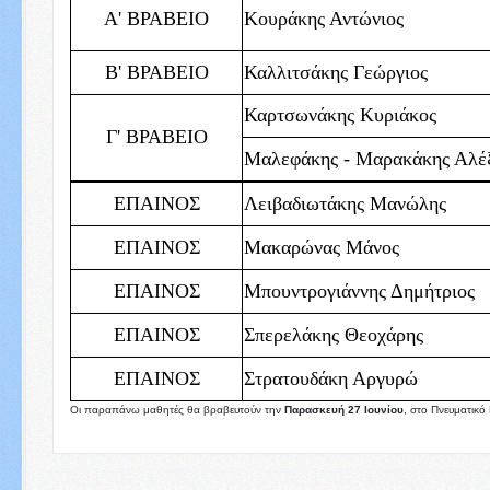
Α' ΒΡΑΒΕΙΟ
Κουράκης Αντώνιος
Β' ΒΡΑΒΕΙΟ
Καλλιτσάκης Γεώργιος
Καρτσωνάκης Κυριάκος
Γ' ΒΡΑΒΕΙΟ
Μαλεφάκης - Μαρακάκης Αλέ
ΕΠΑΙΝΟΣ
Λειβαδιωτάκης Μανώλης
ΕΠΑΙΝΟΣ
Μακαρώνας Μάνος
ΕΠΑΙΝΟΣ
Μπουντρογιάννης Δημήτριος
ΕΠΑΙΝΟΣ
Σπερελάκης Θεοχάρης
ΕΠΑΙΝΟΣ
Στρατουδάκη Αργυρώ
Οι παραπάνω μαθητές θα βραβευτούν την
Παρασκευή 27 Ιουνίου
, στο Πνευματικό