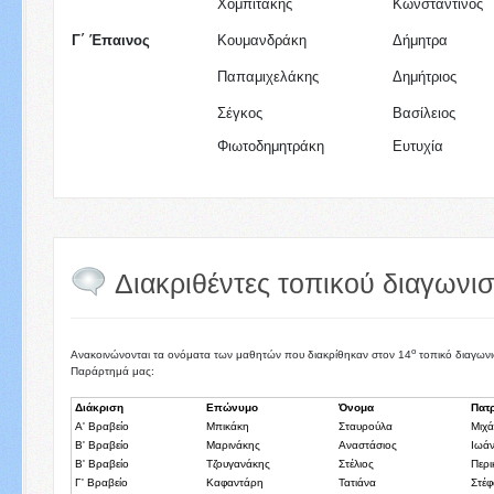
Χομπιτάκης
Κωνσταντίνος
Γ΄ Έπαινος
Κουμανδράκη
Δήμητρα
Παπαμιχελάκης
Δημήτριος
Σέγκος
Βασίλειος
Φιωτοδημητράκη
Ευτυχία
Διακριθέντες τοπικού διαγωνι
ο
Ανακοινώνονται τα ονόματα των μαθητών που διακρίθηκαν στον 14
τοπικό διαγωνι
Παράρτημά μας:
Διάκριση
Επώνυμο
Όνομα
Πατ
Α' Βραβείο
Μπικάκη
Σταυρούλα
Μιχ
Β' Βραβείο
Μαρινάκης
Αναστάσιος
Ιωά
Β' Βραβείο
Τζουγανάκης
Στέλιος
Περι
Γ' Βραβείο
Καφαντάρη
Τατιάνα
Στέ