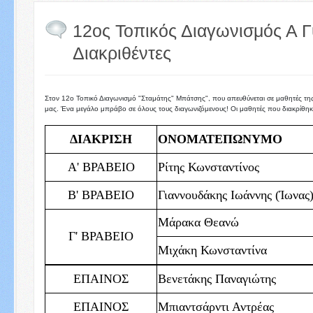
12ος Τοπικός Διαγωνισμός Α Γ
Διακριθέντες
Στον 12ο Τοπικό Διαγωνισμό "Σταμάτης" Μπάτσης", που απευθύνεται σε μαθητές της 
μας. Ένα μεγάλο μπράβο σε όλους τους διαγωνιζόμενους! Οι μαθητές που διακρίθηκα
ΔΙΑΚΡΙΣΗ
ΟΝΟΜΑΤΕΠΩΝΥΜΟ
Α' ΒΡΑΒΕΙΟ
Ρίτης Κωνσταντίνος
Β' ΒΡΑΒΕΙΟ
Γιαννουδάκης Ιωάννης (Ίωνας
Μάρακα Θεανώ
Γ' ΒΡΑΒΕΙΟ
Μιχάκη Κωνσταντίνα
ΕΠΑΙΝΟΣ
Βενετάκης Παναγιώτης
ΕΠΑΙΝΟΣ
Μπιαντσάρντι Αντρέας