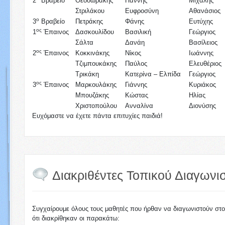
2
Βραβείο
Θεοδωράκης
Γιάννης
Μιχάλης
Στριλάκου
Ευφροσύνη
Αθανάσιος
ο
3
Βραβείο
Πετράκης
Φάνης
Ευτύχης
ος
1
Έπαινος
Δασκουλίδου
Βασιλική
Γεώργιος
Σάλτα
Δανάη
Βασίλειος
ος
2
Έπαινος
Κοκκινάκης
Νίκος
Ιωάννης
Τζιμπουκάκης
Παύλος
Ελευθέριος
Τρικάκη
Κατερίνα – Ελπίδα
Γεώργιος
ος
3
Έπαινος
Μαρκουλάκης
Γιάννης
Κυριάκος
Μπουζάκης
Κώστας
Ηλίας
Χριστοπούλου
Ανναλίνα
Διονύσης
Ευχόμαστε να έχετε πάντα επιτυχίες παιδιά!
Διακριθέντες Τοπικού Διαγωνι
Συγχαίρουμε όλους τους μαθητές που ήρθαν να διαγωνιστούν στο
ότι διακρίθηκαν οι παρακάτω: