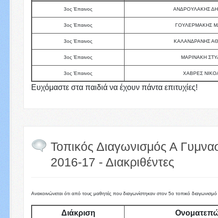
3ος Έπαινος
ΑΝΔΡΟΥΛΑΚΗΣ ΔΗ
3ος Έπαινος
ΓΟΥΛΕΡΜΑΚΗΣ 
3ος Έπαινος
ΚΑΛΑΝΔΡΑΝΗΣ ΑΘ
3ος Έπαινος
ΜΑΡΙΝΑΚΗ ΣΤΥ
3ος Έπαινος
ΧΑΒΡΕΣ ΝΙΚΟ
Ευχόμαστε στα παιδιά να έχουν πάντα επιτυχίες!
Τοπικός Διαγωνισμός Α Γυμνα
2016-17 - Διακριθέντες
Ανακοινώνεται ότι από τους μαθητές που διαγωνίστηκαν στον 5ο τοπικό διαγωνισμό
Διάκριση
Ονοματεπ