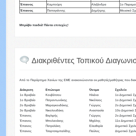
Έπαινος
Καμπούρη
Αλεξάνδρα
1ο Πειραμα
Έπαινος
Παπαγιάννης
Δημήτρης
Μουσικό Σχ
Μπράβο παιδιά! Πάντα επιτυχίες!
Διακριθέντες Τοπικού Διαγωνι
Από το Παράρτημα Χανίων της ΕΜΕ ανακοινώνονται οιι μαθητές/μαθήτριες που διακρ
Διάκριση
Επώνυμο
Όνομα
Σχολείο
1ο Βραβείο
Κουβάτσου
Ηλιάνα
1ο Δημοτικό Σ
1ο Βραβείο
Πετραντωνάκης
Νικόλαος
1ο Δημοτικό Σ
2ο Βραβείο
Μαραγκουδάκης
Γιώργος
2ο Δημοτικό Σ
3ο Βραβείο
Νικολουδάκη
Αναστασία
10ο Δημοτικό 
Έπαινος
Βεγλιρής
Γιώργος
2ο Δημοτικό Σ
Έπαινος
Μπολανάκης
Μιχάλης
11ο Δημοτικό 
Έπαινος
Πατρελάκη
Ελευθερία
Δημοτικό Σχολ
Έπαινος
Τσαρτσαμπαλίδης
Παύλος
Δημοτικό Σχολε