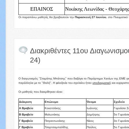
ΕΠΑΙΝΟΣ
Νικάκης Λεωνίδας - Θεοχάρη
Οι παραπάνω μαθητές θα βραβευτούν την
Παρασκευή 27 Ιουνίου
, στο Πνευματικό
Διακριθέντες 11ου Διαγωνισμο
24)
Ο διαγωνισμός "Σταμάτης Μπάτσης" που διεξάγει το Παράρτημα Χανίων της ΕΜΕ για 
παράλληλα με το "Θαλή". Η φιλοξενία του σχολείου ήταν
υποδειγματική
και ευχαριστ
Οι μαθητές που διακρίθηκαν είναι:
Διάκριση
Επώνυμο
Όνομα
Σχολείο
Α Βραβείο
Κοκοτσάκης
Ιωάννης
Γυμνάσιο Σ
Β Βραβείο
Μυλωνάκης
Δημήτρης
5ο Γυμνάσι
Γ Βραβείο
Πετραντωνάκης
Νίκος
3ο Γυμνάσι
Γ Βραβείο
Τσαρτσαμπαλίδης
Παύλος
5ο Γυμνάσι