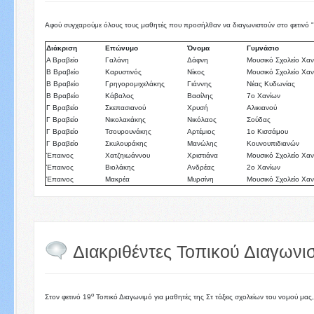
Αφού συγχαρούμε όλους τους μαθητές που προσήλθαν να διαγωνιστούν στο φετινό
Διάκριση
Επώνυμο
Όνομα
Γυμνάσιο
Α Βραβείο
Γαλάνη
Δάφνη
Μουσικό Σχολείο Χα
Β Βραβείο
Καρυστινός
Νίκος
Μουσικό Σχολείο Χα
Β Βραβείο
Γρηγορομιχελάκης
Γιάννης
Νέας Κυδωνίας
Β Βραβείο
Κάβαλος
Βασίλης
7ο Χανίων
Γ Βραβείο
Σκεπασιανού
Χρυσή
Αλικιανού
Γ Βραβείο
Νικολακάκης
Νικόλαος
Σούδας
Γ Βραβείο
Τσουρουνάκης
Αρτέμιος
1ο Κισσάμου
Γ Βραβείο
Σκυλουράκης
Μανώλης
Κουνουπιδιανών
Έπαινος
Χατζηιωάννου
Χριστιάνα
Μουσικό Σχολείο Χα
Έπαινος
Βιολάκης
Ανδρέας
2ο Χανίων
Έπαινος
Μακρέα
Μυρσίνη
Μουσικό Σχολείο Χα
Διακριθέντες Τοπικού Διαγωνι
ο
Στον φετινό 19
Τοπικό Διαγωνιμό για μαθητές της Στ τάξεις σχολείων του νομού μα