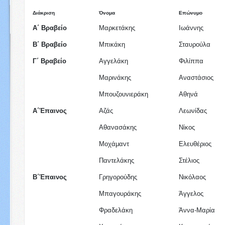
Διάκριση
Όνομα
Επώνυμο
Α΄ Βραβείο
Μαρκετάκης
Ιωάννης
Β΄ Βραβείο
Μπικάκη
Σταυρούλα
Γ΄ Βραβείο
Αγγελάκη
Φιλίππα
Μαρινάκης
Αναστάσιος
Μπουζουνιεράκη
Αθηνά
Α΄Έπαινος
Αζάς
Λεωνίδας
Αθανασάκης
Νίκος
Μοχάμαντ
Ελευθέριος
Παντελάκης
Στέλιος
Β΄Έπαινος
Γρηγορούδης
Νικόλαος
Μπαγουράκης
Άγγελος
Φραδελάκη
Άννα-Μαρία