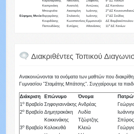
Καβαλιεράκης
Νικόλαος
Στέφανος
9
ΔΣ Χανίων
Καστρινάκη
Ανατολή
Αντώνιος
ΔΣ Καντάνου
ο
Μπουρνέτα
Αικατερίνη
Ιωάννης
2
ΔΣ Κουνουπιδιαν
ο
Εύφημος Μνεία
Βεργεράκης
Στυλιανός
Ιωάννης
1
ΔΣ Σούδας
Κουριδάκης
Κωνσταντίνος
Εμμανουήλ
ΔΣ Βαμβακόπουλου
ο
Παπουδάκης
Ευτύχιος
Αθανάσιος
11
ΔΣ Χανίων
Διακριθέντες Τοπικού Διαγωνι
Ανακοινώνονται τα ονόματα των μαθτών που διακρίθηκ
Γυμνασίου "Σταμάτης Μπάτσης". Συγχαίρουμε τα παιδιά
Διάκριση
Επώνυμο
Όνομα
Πατρώ
ο
1
Βραβείο
Σηφογιαννάκης
Ανδρέας
Γεώργι
ο
2
Βραβείο
Δημητρακάκη
Λυδία
Ιωάννη
Κοκκινάκης
Τζώρτζης
Σπύρο
ο
3
Βραβείο
Κολοκυθά
Κλειώ
Γεώργι