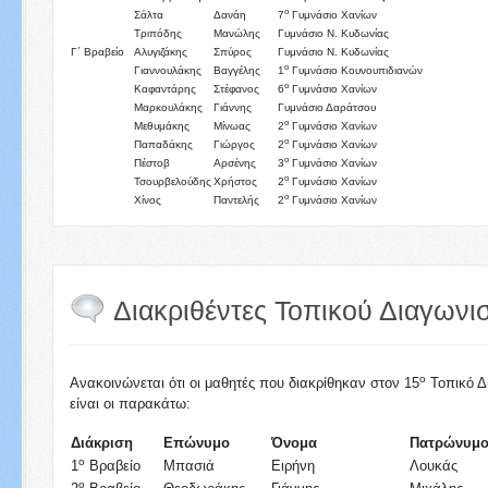
ο
Σάλτα
Δανάη
7
Γυμνάσιο Χανίων
Τριπόδης
Μανώλης
Γυμνάσιο Ν. Κυδωνίας
Γ΄ Βραβείο
Αλυγιζάκης
Σπύρος
Γυμνάσιο Ν. Κυδωνίας
ο
Γιαννουλάκης
Βαγγέλης
1
Γυμνάσιο Κουνουπιδιανών
ο
Καφαντάρης
Στέφανος
6
Γυμνάσιο Χανίων
Μαρκουλάκης
Γιάννης
Γυμνάσιο Δαράτσου
ο
Μεθυμάκης
Μίνωας
2
Γυμνάσιο Χανίων
ο
Παπαδάκης
Γιώργος
2
Γυμνάσιο Χανίων
ο
Πέστοβ
Αρσένης
3
Γυμνάσιο Χανίων
ο
Τσουρβελούδης
Χρήστος
2
Γυμνάσιο Χανίων
ο
Χίνος
Παντελής
2
Γυμνάσιο Χανίων
Διακριθέντες Τοπικού Διαγωνι
ο
Ανακοινώνεται ότι οι μαθητές που διακρίθηκαν στον 15
Τοπικό Δ
είναι οι παρακάτω:
Διάκριση
Επώνυμο
Όνομα
Πατρώνυμ
ο
1
Βραβείο
Μπασιά
Ειρήνη
Λουκάς
ο