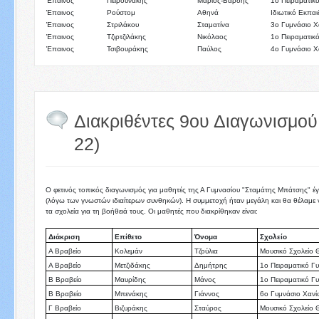
Έπαινος
Πειρουνάκης
Μάριος-Βαρδής
1ο Πειραματικ
Έπαινος
Ρούστομ
Αθηνά
Ιδιωτικό Εκπα
Έπαινος
Στριλάκου
Σταματίνα
3ο Γυμνάσιο Χ
Έπαινος
Τζιρτζιλάκης
Νικόλαος
1ο Πειραματικ
Έπαινος
Τσιβουράκης
Παύλος
4ο Γυμνάσιο Χ
Διακριθέντες 9ου Διαγωνισμού
22)
Ο φετινός τοπικός διαγωνισμός για μαθητές της Α Γυμνασίου "Σταμάτης Μπάτσης" έ
(λόγω των γνωστών ιδιαίτερων συνθηκών). Η συμμετοχή ήταν μεγάλη και θα θέλαμε ν
τα σχολεία για τη βοήθειά τους. Οι μαθητές που διακρίθηκαν είναι:
Διάκριση
Επίθετο
Όνομα
Σχολείο
Α Βραβείο
Κολεμάν
Τζούλια
Μουσικό Σχολείο 
Α Βραβείο
Μετζιδάκης
Δημήτρης
1ο Πειραματικό Γ
Β Βραβείο
Μαυρίδης
Μάνος
1ο Πειραματικό Γ
Β Βραβείο
Μπενάκης
Γιάννος
6ο Γυμνάσιο Χανί
Γ Βραβείο
Βιζυράκης
Σταύρος
Μουσικό Σχολείο 