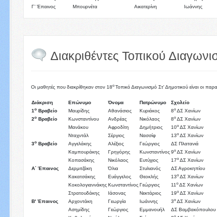
Γ’ Έπαινος
Μπουρνέτα
Αικατερίνη
Ιωάννης
Διακριθέντες Τοπικού Διαγωνι
ο
Οι μαθητές που διακρίθηκαν στον 18
Τοπικό Διαγωνισμό Στ' Δημοτικού είναι οι παρ
Διάκριση
Επώνυμο
Όνομα
Πατρώνυμο
Σχολείο
ο
ο
1
Βραβείο
Μαυρίδης
Αθανάσιος
Κυριάκος
8
ΔΣ Χανίων
ο
ο
2
Βραβείο
Κωνσταντίνου
Ανδρέας
Νικόλαος
8
ΔΣ Χανίων
ο
Μανάκου
Αφροδίτη
Δημήτριος
10
ΔΣ Χανίων
ο
Νταχντάλ
Σέργιος
Νασσίφ
13
ΔΣ Χανίων
ο
3
Βραβείο
Αγγελάκης
Αλέξιος
Γεώργιος
ΔΣ Πλατανιά
ο
Καμπουράκης
Γρηγόρης
Κωνσταντίνος
9
ΔΣ Χανίων
ο
Κοπασάκης
Νικόλαος
Ευτύχιος
17
ΔΣ Χανίων
Α΄ Έπαινος
Δερμιτζάκη
Όλια
Στυλιανός
ΔΣ Αγροκηπίου
ο
Κακατσάκης
Ευάγγελος
Θεοκλής
13
ΔΣ Χανίων
ο
Κοκολογιαννάκης
Κωνσταντίνος
Γεώργιος
11
ΔΣ Χανίων
ο
Στρατουδάκης
Ιάσονας
Νεκτάριος
19
ΔΣ Χανίων
ο
Β' Έπαινος
Αρχοντάκη
Γεωργία
Ιωάννης
3
ΔΣ Χανίων
Ασημίδης
Γεώργιος
Εμμανουήλ
ΔΣ Βαμβακόπουλου
ο