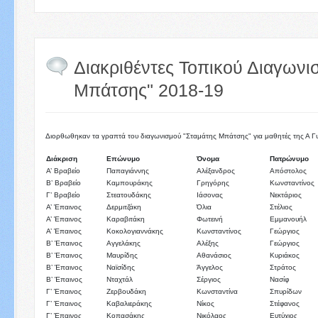
Διακριθέντες Τοπικού Διαγωνι
Μπάτσης" 2018-19
Διορθωθηκαν τα γραπτά του διαγωνισμού "Σταμάτης Μπάτσης" για μαθητές της Α Γυ
Διάκριση
Επώνυμο
Όνομα
Πατρώνυμο
Α’ Βραβείο
Παπαγιάννης
Αλέξανδρος
Απόστολος
Β’ Βραβείο
Καμπουράκης
Γρηγόρης
Κωνσταντίνος
Γ’ Βραβείο
Στεατουδάκης
Ιάσονας
Νεκτάριος
Α’ Έπαινος
Δερμιτζάκη
Όλια
Στέλιος
Α’ Έπαινος
Καραβιτάκη
Φωτεινή
Εμμανουήλ
Α’ Έπαινος
Κοκολογιαννάκης
Κωνσταντίνος
Γεώργιος
Β’ Έπαινος
Αγγελάκης
Αλέξης
Γεώργιος
Β’ Έπαινος
Μαυρίδης
Αθανάσιος
Κυριάκος
Β’ Έπαινος
Ναϊσίδης
Άγγελος
Στράτος
Β’ Έπαινος
Νταχτάλ
Σέργιος
Νασίφ
Γ’ Έπαινος
Ζερβουδάκη
Κωνσταντίνα
Σπυρίδων
Γ’ Έπαινος
Καβαλιεράκης
Νίκος
Στέφανος
Γ’ Έπαινος
Κοπασάκης
Νικόλαος
Ευτύχιος